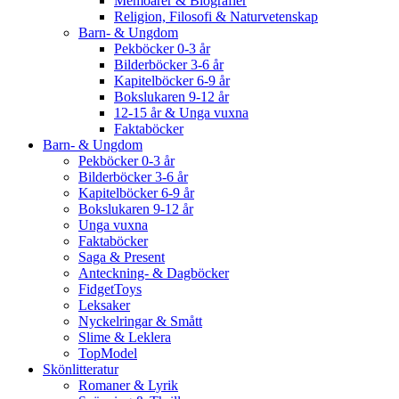
Memoarer & Biografier
Religion, Filosofi & Naturvetenskap
Barn- & Ungdom
Pekböcker 0-3 år
Bilderböcker 3-6 år
Kapitelböcker 6-9 år
Bokslukaren 9-12 år
12-15 år & Unga vuxna
Faktaböcker
Barn- & Ungdom
Pekböcker 0-3 år
Bilderböcker 3-6 år
Kapitelböcker 6-9 år
Bokslukaren 9-12 år
Unga vuxna
Faktaböcker
Saga & Present
Anteckning- & Dagböcker
FidgetToys
Leksaker
Nyckelringar & Smått
Slime & Leklera
TopModel
Skönlitteratur
Romaner & Lyrik