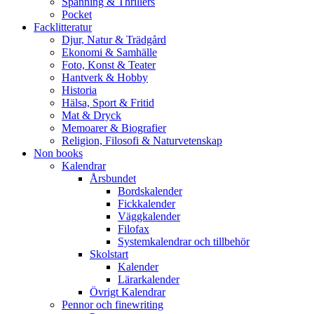
Spänning & Thrillers
Pocket
Facklitteratur
Djur, Natur & Trädgård
Ekonomi & Samhälle
Foto, Konst & Teater
Hantverk & Hobby
Historia
Hälsa, Sport & Fritid
Mat & Dryck
Memoarer & Biografier
Religion, Filosofi & Naturvetenskap
Non books
Kalendrar
Årsbundet
Bordskalender
Fickkalender
Väggkalender
Filofax
Systemkalendrar och tillbehör
Skolstart
Kalender
Lärarkalender
Övrigt Kalendrar
Pennor och finewriting