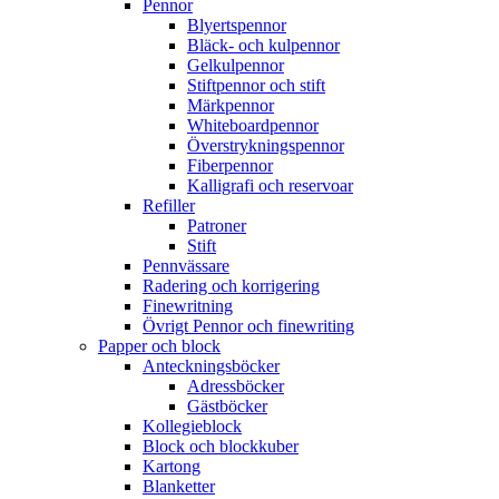
Pennor
Blyertspennor
Bläck- och kulpennor
Gelkulpennor
Stiftpennor och stift
Märkpennor
Whiteboardpennor
Överstrykningspennor
Fiberpennor
Kalligrafi och reservoar
Refiller
Patroner
Stift
Pennvässare
Radering och korrigering
Finewritning
Övrigt Pennor och finewriting
Papper och block
Anteckningsböcker
Adressböcker
Gästböcker
Kollegieblock
Block och blockkuber
Kartong
Blanketter