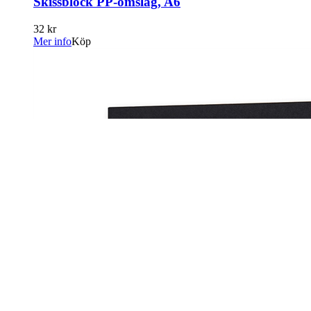
Skissblock PP-omslag, A6
32 kr
Mer info
Köp