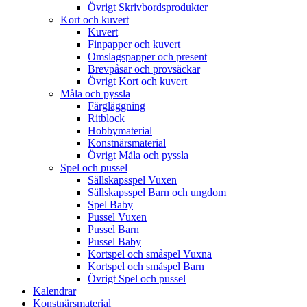
Övrigt Skrivbordsprodukter
Kort och kuvert
Kuvert
Finpapper och kuvert
Omslagspapper och present
Brevpåsar och provsäckar
Övrigt Kort och kuvert
Måla och pyssla
Färgläggning
Ritblock
Hobbymaterial
Konstnärsmaterial
Övrigt Måla och pyssla
Spel och pussel
Sällskapsspel Vuxen
Sällskapsspel Barn och ungdom
Spel Baby
Pussel Vuxen
Pussel Barn
Pussel Baby
Kortspel och småspel Vuxna
Kortspel och småspel Barn
Övrigt Spel och pussel
Kalendrar
Konstnärsmaterial