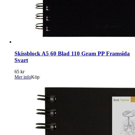
Skissblock A5 60 Blad 110 Gram PP Framsida
Svart
65 kr
Mer info
Köp