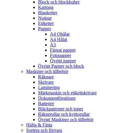
Block och blockkuber
Kartong
Blanketter
Notisar
Etiketter
Papper
A4 Ohålat
A4 Hålat
A3
Färgat papper
Fotopapper
Övrigt papper
Övrigt Papper och block
Maskiner och tillbehör
Räknare
Skrivare
Laminering
Märkmaskin och etikettskrivare
Dokumentförstörare
Batterier
Bläckpatroner och toner
Räknerullar och kvittorullar
Övrigt Maskiner och tillbehör
Häfta & Fästa
Sortera och förvara