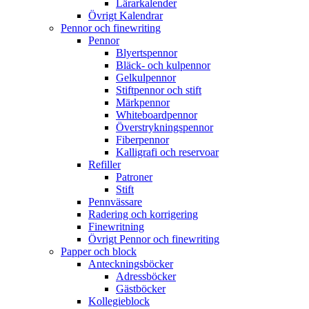
Lärarkalender
Övrigt Kalendrar
Pennor och finewriting
Pennor
Blyertspennor
Bläck- och kulpennor
Gelkulpennor
Stiftpennor och stift
Märkpennor
Whiteboardpennor
Överstrykningspennor
Fiberpennor
Kalligrafi och reservoar
Refiller
Patroner
Stift
Pennvässare
Radering och korrigering
Finewritning
Övrigt Pennor och finewriting
Papper och block
Anteckningsböcker
Adressböcker
Gästböcker
Kollegieblock