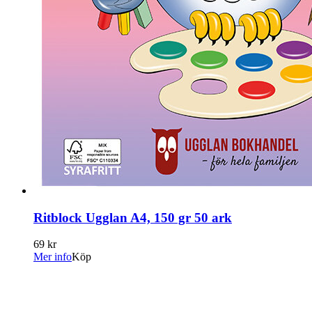
Ritblock Ugglan A4, 150 gr 50 ark
69 kr
Mer info
Köp