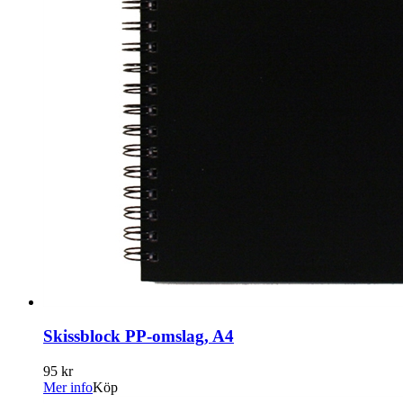
Skissblock PP-omslag, A4
95 kr
Mer info
Köp