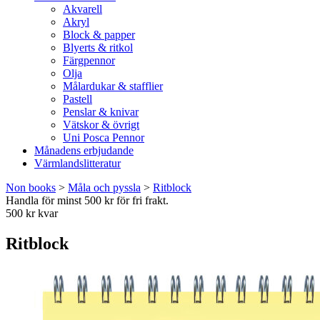
Akvarell
Akryl
Block & papper
Blyerts & ritkol
Färgpennor
Olja
Målardukar & stafflier
Pastell
Penslar & knivar
Vätskor & övrigt
Uni Posca Pennor
Månadens erbjudande
Värmlandslitteratur
Non books
>
Måla och pyssla
>
Ritblock
Handla för minst 500 kr för fri frakt.
500 kr kvar
Ritblock