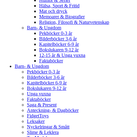
Humor & Serier
Hälsa, Sport & Fritid
Mat och dryck
Memoarer & Biografier
Religion, Filosofi & Naturvetenskap
Barn- & Ungdom
Pekböcker 0-3 år
Bilderböcker 3-6 år
Kapitelböcker 6-9 år
Bokslukaren 9-12 år
12-15 år & Unga vuxna
Faktaböcker
Barn- & Ungdom
Pekböcker 0-3 år
Bilderböcker 3-6 år
Kapitelböcker 6-9 år
Bokslukaren 9-12 år
Unga vuxna
Faktaböcker
Saga & Present
Anteckning- & Dagböcker
FidgetToys
Leksaker
Nyckelringar & Smått
Slime & Leklera