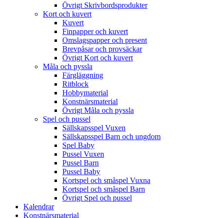
Övrigt Skrivbordsprodukter
Kort och kuvert
Kuvert
Finpapper och kuvert
Omslagspapper och present
Brevpåsar och provsäckar
Övrigt Kort och kuvert
Måla och pyssla
Färgläggning
Ritblock
Hobbymaterial
Konstnärsmaterial
Övrigt Måla och pyssla
Spel och pussel
Sällskapsspel Vuxen
Sällskapsspel Barn och ungdom
Spel Baby
Pussel Vuxen
Pussel Barn
Pussel Baby
Kortspel och småspel Vuxna
Kortspel och småspel Barn
Övrigt Spel och pussel
Kalendrar
Konstnärsmaterial