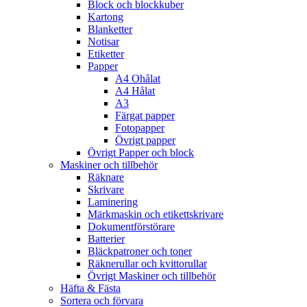
Block och blockkuber
Kartong
Blanketter
Notisar
Etiketter
Papper
A4 Ohålat
A4 Hålat
A3
Färgat papper
Fotopapper
Övrigt papper
Övrigt Papper och block
Maskiner och tillbehör
Räknare
Skrivare
Laminering
Märkmaskin och etikettskrivare
Dokumentförstörare
Batterier
Bläckpatroner och toner
Räknerullar och kvittorullar
Övrigt Maskiner och tillbehör
Häfta & Fästa
Sortera och förvara