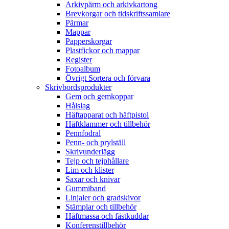
Arkivpärm och arkivkartong
Brevkorgar och tidskriftssamlare
Pärmar
Mappar
Papperskorgar
Plastfickor och mappar
Register
Fotoalbum
Övrigt Sortera och förvara
Skrivbordsprodukter
Gem och gemkoppar
Hålslag
Häftapparat och häftpistol
Häftklammer och tillbehör
Pennfodral
Penn- och prylställ
Skrivunderlägg
Tejp och tejphållare
Lim och klister
Saxar och knivar
Gummiband
Linjaler och gradskivor
Stämplar och tillbehör
Häftmassa och fästkuddar
Konferenstillbehör