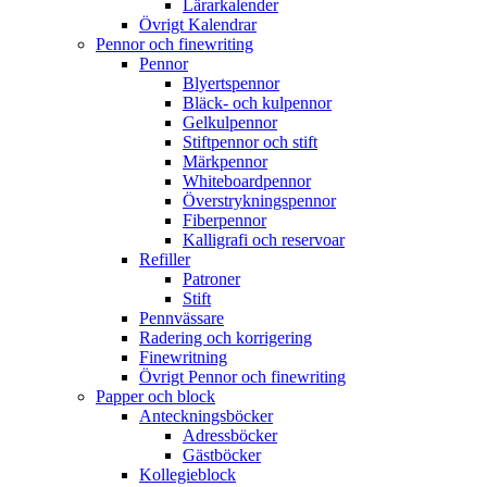
Lärarkalender
Övrigt Kalendrar
Pennor och finewriting
Pennor
Blyertspennor
Bläck- och kulpennor
Gelkulpennor
Stiftpennor och stift
Märkpennor
Whiteboardpennor
Överstrykningspennor
Fiberpennor
Kalligrafi och reservoar
Refiller
Patroner
Stift
Pennvässare
Radering och korrigering
Finewritning
Övrigt Pennor och finewriting
Papper och block
Anteckningsböcker
Adressböcker
Gästböcker
Kollegieblock