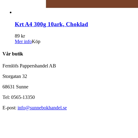
Krt A4 300g 10ark, Choklad
89 kr
Mer info
Köp
Vår butik
Fernlöfs Pappershandel AB
Storgatan 32
68631 Sunne
Tel: 0565-13350
E-post:
info@sunnebokhandel.se
Öppettider: Mån-fre 10-18, lör 11-14
Information