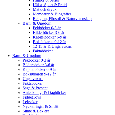
Humor & Serier
Hälsa, Sport & Fritid
Mat och dryck
Memoarer & Biografier
Religion, Filosofi & Naturvetenskap
Barn- & Ungdom
Pekböcker 0-3 år
Bilderböcker 3-6 år
Kapitelböcker 6-9 år
Bokslukaren 9-12 år
12-15 år & Unga vuxna
Faktaböcker
Barn- & Ungdom
Pekböcker 0-3 år
Bilderböcker 3-6 år
Kapitelböcker 6-9 år
Bokslukaren 9-12 år
Unga vuxna
Faktaböcker
Saga & Present
Anteckning- & Dagböcker
FidgetToys
Leksaker
Nyckelringar & Smått
Slime & Leklera