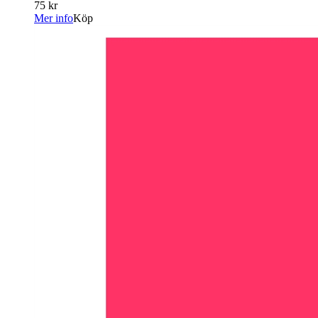
75 kr
Mer info
Köp