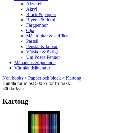
Akvarell
Akryl
Block & papper
Blyerts & ritkol
Färgpennor
Olja
Målardukar & stafflier
Pastell
Penslar & knivar
Vätskor & övrigt
Uni Posca Pennor
Månadens erbjudande
Värmlandslitteratur
Non books
>
Papper och block
>
Kartong
Handla för minst 500 kr för fri frakt.
500 kr kvar
Kartong