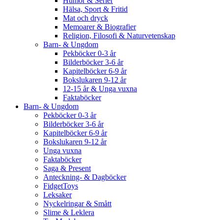
Humor & Serier
Hälsa, Sport & Fritid
Mat och dryck
Memoarer & Biografier
Religion, Filosofi & Naturvetenskap
Barn- & Ungdom
Pekböcker 0-3 år
Bilderböcker 3-6 år
Kapitelböcker 6-9 år
Bokslukaren 9-12 år
12-15 år & Unga vuxna
Faktaböcker
Barn- & Ungdom
Pekböcker 0-3 år
Bilderböcker 3-6 år
Kapitelböcker 6-9 år
Bokslukaren 9-12 år
Unga vuxna
Faktaböcker
Saga & Present
Anteckning- & Dagböcker
FidgetToys
Leksaker
Nyckelringar & Smått
Slime & Leklera