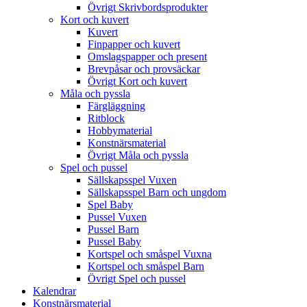
Övrigt Skrivbordsprodukter
Kort och kuvert
Kuvert
Finpapper och kuvert
Omslagspapper och present
Brevpåsar och provsäckar
Övrigt Kort och kuvert
Måla och pyssla
Färgläggning
Ritblock
Hobbymaterial
Konstnärsmaterial
Övrigt Måla och pyssla
Spel och pussel
Sällskapsspel Vuxen
Sällskapsspel Barn och ungdom
Spel Baby
Pussel Vuxen
Pussel Barn
Pussel Baby
Kortspel och småspel Vuxna
Kortspel och småspel Barn
Övrigt Spel och pussel
Kalendrar
Konstnärsmaterial