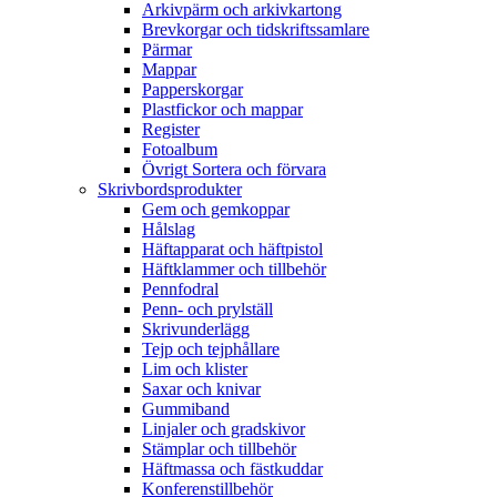
Arkivpärm och arkivkartong
Brevkorgar och tidskriftssamlare
Pärmar
Mappar
Papperskorgar
Plastfickor och mappar
Register
Fotoalbum
Övrigt Sortera och förvara
Skrivbordsprodukter
Gem och gemkoppar
Hålslag
Häftapparat och häftpistol
Häftklammer och tillbehör
Pennfodral
Penn- och prylställ
Skrivunderlägg
Tejp och tejphållare
Lim och klister
Saxar och knivar
Gummiband
Linjaler och gradskivor
Stämplar och tillbehör
Häftmassa och fästkuddar
Konferenstillbehör