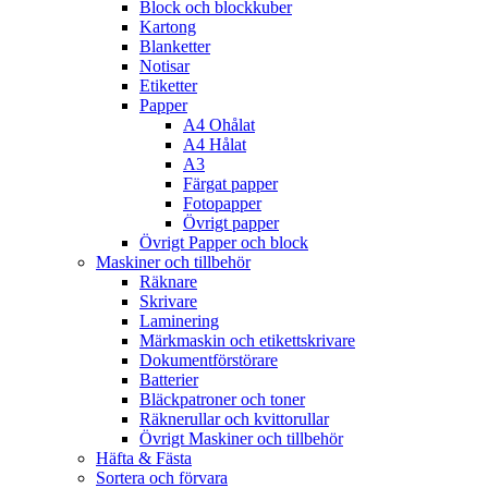
Block och blockkuber
Kartong
Blanketter
Notisar
Etiketter
Papper
A4 Ohålat
A4 Hålat
A3
Färgat papper
Fotopapper
Övrigt papper
Övrigt Papper och block
Maskiner och tillbehör
Räknare
Skrivare
Laminering
Märkmaskin och etikettskrivare
Dokumentförstörare
Batterier
Bläckpatroner och toner
Räknerullar och kvittorullar
Övrigt Maskiner och tillbehör
Häfta & Fästa
Sortera och förvara