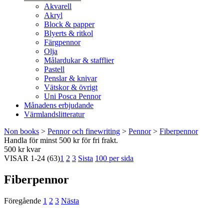
Akvarell
Akryl
Block & papper
Blyerts & ritkol
Färgpennor
Olja
Målardukar & stafflier
Pastell
Penslar & knivar
Vätskor & övrigt
Uni Posca Pennor
Månadens erbjudande
Värmlandslitteratur
Non books
>
Pennor och finewriting
>
Pennor
>
Fiberpennor
Handla för minst 500 kr för fri frakt.
500 kr kvar
VISAR
1-24
(63)
1
2
3
Sista
100 per sida
Fiberpennor
Föregående
1
2
3
Nästa