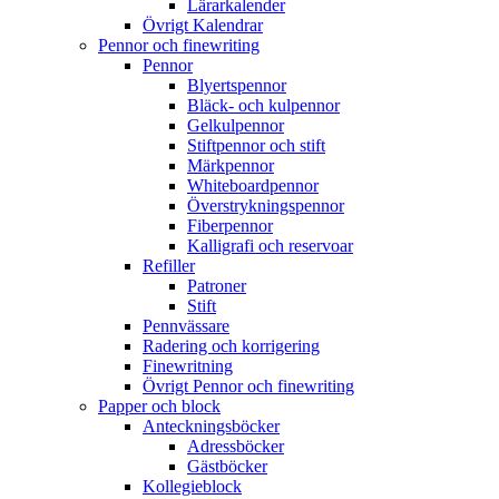
Lärarkalender
Övrigt Kalendrar
Pennor och finewriting
Pennor
Blyertspennor
Bläck- och kulpennor
Gelkulpennor
Stiftpennor och stift
Märkpennor
Whiteboardpennor
Överstrykningspennor
Fiberpennor
Kalligrafi och reservoar
Refiller
Patroner
Stift
Pennvässare
Radering och korrigering
Finewritning
Övrigt Pennor och finewriting
Papper och block
Anteckningsböcker
Adressböcker
Gästböcker
Kollegieblock