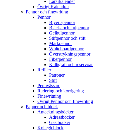
Lärarkalender
Övrigt Kalendrar
Pennor och finewriting
Pennor
Blyertspennor
Bläck- och kulpennor
Gelkulpennor
Stiftpennor och stift
Märkpennor
Whiteboardpennor
Överstrykningspennor
Fiberpennor
Kalligrafi och reservoar
Refiller
Patroner
Stift
Pennvässare
Radering och korrigering
Finewritning
Övrigt Pennor och finewriting
Papper och block
Anteckningsböcker
Adressböcker
Gästböcker
Kollegieblock