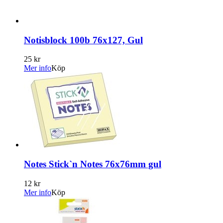
Notisblock 100b 76x127, Gul
25 kr
Mer info
Köp
Notes Stick`n Notes 76x76mm gul
12 kr
Mer info
Köp