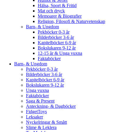
Humor & Serier
Hälsa, Sport & Fritid
Mat och dryck
Memoarer & Biografier
Religion, Filosofi & Naturvetenskap
Barn- & Ungdom
Pekböcker 0-3 år
Bilderböcker 3-6 år
Kapitelböcker 6-9 år
Bokslukaren 9-12 år
12-15 år & Unga vuxna
Faktaböcker
Barn- & Ungdom
Pekböcker 0-3 år
Bilderböcker 3-6 år
Kapitelböcker 6-9 år
Bokslukaren 9-12 år
Unga vuxna
Faktaböcker
Saga & Present
Anteckning- & Dagböcker
FidgetToys
Leksaker
Nyckelringar & Smått
Slime & Leklera