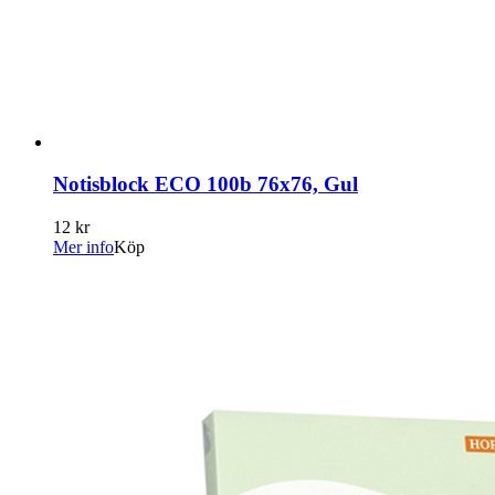
Notisblock ECO 100b 76x76, Gul
12 kr
Mer info
Köp