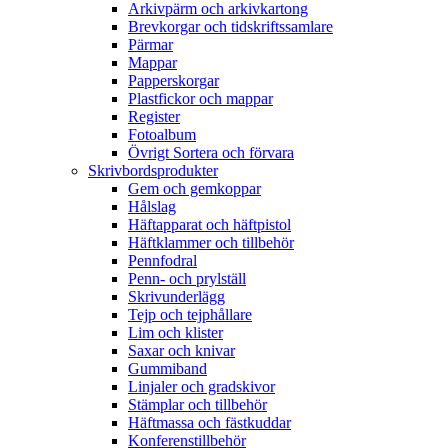
Arkivpärm och arkivkartong
Brevkorgar och tidskriftssamlare
Pärmar
Mappar
Papperskorgar
Plastfickor och mappar
Register
Fotoalbum
Övrigt Sortera och förvara
Skrivbordsprodukter
Gem och gemkoppar
Hålslag
Häftapparat och häftpistol
Häftklammer och tillbehör
Pennfodral
Penn- och prylställ
Skrivunderlägg
Tejp och tejphållare
Lim och klister
Saxar och knivar
Gummiband
Linjaler och gradskivor
Stämplar och tillbehör
Häftmassa och fästkuddar
Konferenstillbehör