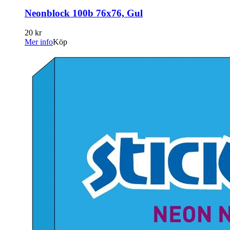
Neonblock 100b 76x76, Gul
20 kr
Mer info
Köp