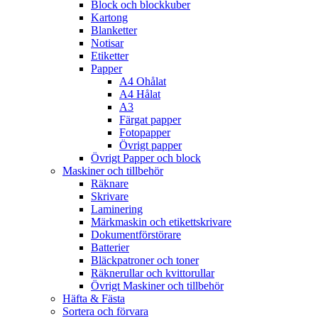
Block och blockkuber
Kartong
Blanketter
Notisar
Etiketter
Papper
A4 Ohålat
A4 Hålat
A3
Färgat papper
Fotopapper
Övrigt papper
Övrigt Papper och block
Maskiner och tillbehör
Räknare
Skrivare
Laminering
Märkmaskin och etikettskrivare
Dokumentförstörare
Batterier
Bläckpatroner och toner
Räknerullar och kvittorullar
Övrigt Maskiner och tillbehör
Häfta & Fästa
Sortera och förvara