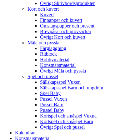
Övrigt Skrivbordsprodukter
Kort och kuvert
Kuvert
Finpapper och kuvert
Omslagspapper och present
Brevpåsar och provsäckar
Övrigt Kort och kuvert
Måla och pyssla
Färgläggning
Ritblock
Hobbymaterial
Konstnärsmaterial
Övrigt Måla och pyssla
Spel och pussel
Sällskapsspel Vuxen
Sällskapsspel Barn och ungdom
Spel Baby
Pussel Vuxen
Pussel Barn
Pussel Baby
Kortspel och småspel Vuxna
Kortspel och småspel Barn
Övrigt Spel och pussel
Kalendrar
Konstnärsmaterial