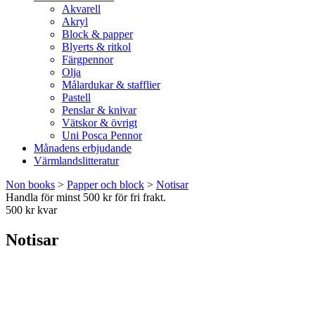
Akvarell
Akryl
Block & papper
Blyerts & ritkol
Färgpennor
Olja
Målardukar & stafflier
Pastell
Penslar & knivar
Vätskor & övrigt
Uni Posca Pennor
Månadens erbjudande
Värmlandslitteratur
Non books
>
Papper och block
>
Notisar
Handla för minst 500 kr för fri frakt.
500 kr kvar
Notisar