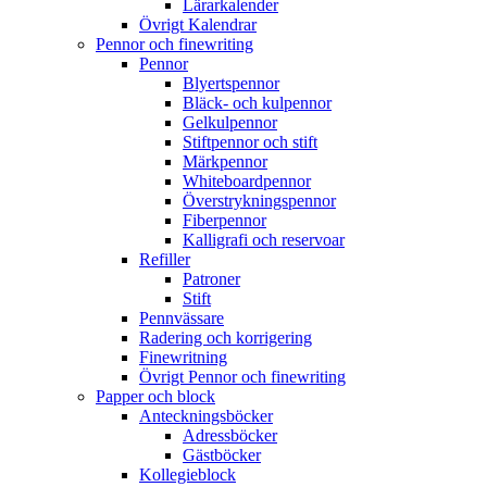
Lärarkalender
Övrigt Kalendrar
Pennor och finewriting
Pennor
Blyertspennor
Bläck- och kulpennor
Gelkulpennor
Stiftpennor och stift
Märkpennor
Whiteboardpennor
Överstrykningspennor
Fiberpennor
Kalligrafi och reservoar
Refiller
Patroner
Stift
Pennvässare
Radering och korrigering
Finewritning
Övrigt Pennor och finewriting
Papper och block
Anteckningsböcker
Adressböcker
Gästböcker
Kollegieblock