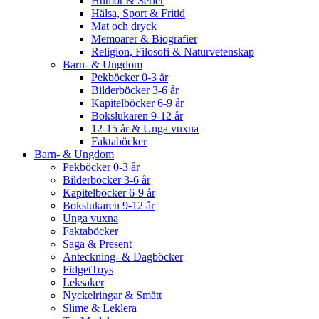
Humor & Serier
Hälsa, Sport & Fritid
Mat och dryck
Memoarer & Biografier
Religion, Filosofi & Naturvetenskap
Barn- & Ungdom
Pekböcker 0-3 år
Bilderböcker 3-6 år
Kapitelböcker 6-9 år
Bokslukaren 9-12 år
12-15 år & Unga vuxna
Faktaböcker
Barn- & Ungdom
Pekböcker 0-3 år
Bilderböcker 3-6 år
Kapitelböcker 6-9 år
Bokslukaren 9-12 år
Unga vuxna
Faktaböcker
Saga & Present
Anteckning- & Dagböcker
FidgetToys
Leksaker
Nyckelringar & Smått
Slime & Leklera