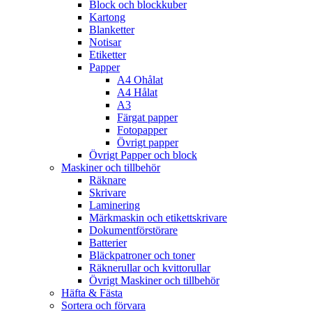
Block och blockkuber
Kartong
Blanketter
Notisar
Etiketter
Papper
A4 Ohålat
A4 Hålat
A3
Färgat papper
Fotopapper
Övrigt papper
Övrigt Papper och block
Maskiner och tillbehör
Räknare
Skrivare
Laminering
Märkmaskin och etikettskrivare
Dokumentförstörare
Batterier
Bläckpatroner och toner
Räknerullar och kvittorullar
Övrigt Maskiner och tillbehör
Häfta & Fästa
Sortera och förvara