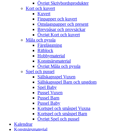
Övrigt Skrivbordsprodukter
Kort och kuvert
Kuvert
Finpapper och kuvert
Omslagspapper och present
Brevpåsar och provsäckar
Övrigt Kort och kuvert
Måla och pyssla
Färgläggning
Ritblock
Hobbymaterial
Konstnärsmaterial
Övrigt Måla och pyssla
Spel och pussel
Sällskapsspel Vuxen
Sällskapsspel Barn och ungdom
Spel Baby
Pussel Vuxen
Pussel Barn
Pussel Baby
Kortspel och småspel Vuxna
Kortspel och småspel Barn
Övrigt Spel och pussel
Kalendrar
Konstnärsmaterial