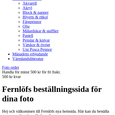
Akvarell
Akryl
Block & papper
Blyerts & ritkol
Färgpennor
Olja
Målardukar & stafflier
Pastell
Penslar & knivar
Vätskor & övrigt
Uni Posca Pennor
Månadens erbjudande
Värmlandslitteratur
Foto order
Handla för minst 500 kr för fri frakt.
500 kr kvar
Fernlöfs beställningssida för
dina foto
Hej och välkommen till Fernlöfs nya hemsida. Här kan du beställa