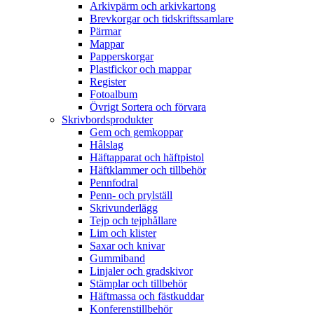
Arkivpärm och arkivkartong
Brevkorgar och tidskriftssamlare
Pärmar
Mappar
Papperskorgar
Plastfickor och mappar
Register
Fotoalbum
Övrigt Sortera och förvara
Skrivbordsprodukter
Gem och gemkoppar
Hålslag
Häftapparat och häftpistol
Häftklammer och tillbehör
Pennfodral
Penn- och prylställ
Skrivunderlägg
Tejp och tejphållare
Lim och klister
Saxar och knivar
Gummiband
Linjaler och gradskivor
Stämplar och tillbehör
Häftmassa och fästkuddar
Konferenstillbehör