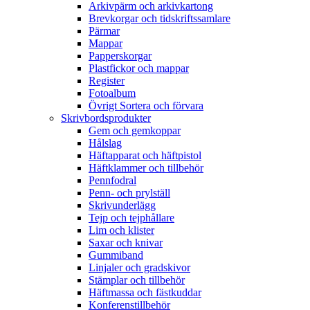
Arkivpärm och arkivkartong
Brevkorgar och tidskriftssamlare
Pärmar
Mappar
Papperskorgar
Plastfickor och mappar
Register
Fotoalbum
Övrigt Sortera och förvara
Skrivbordsprodukter
Gem och gemkoppar
Hålslag
Häftapparat och häftpistol
Häftklammer och tillbehör
Pennfodral
Penn- och prylställ
Skrivunderlägg
Tejp och tejphållare
Lim och klister
Saxar och knivar
Gummiband
Linjaler och gradskivor
Stämplar och tillbehör
Häftmassa och fästkuddar
Konferenstillbehör