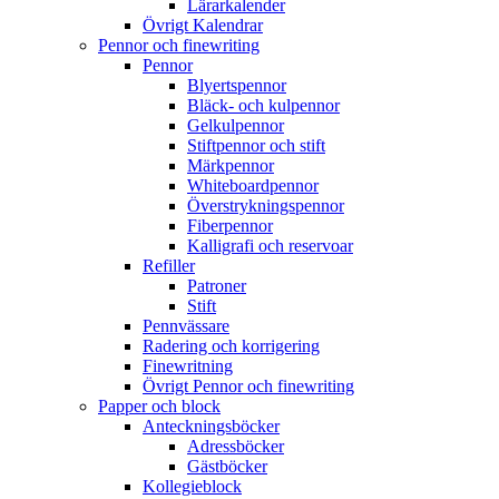
Lärarkalender
Övrigt Kalendrar
Pennor och finewriting
Pennor
Blyertspennor
Bläck- och kulpennor
Gelkulpennor
Stiftpennor och stift
Märkpennor
Whiteboardpennor
Överstrykningspennor
Fiberpennor
Kalligrafi och reservoar
Refiller
Patroner
Stift
Pennvässare
Radering och korrigering
Finewritning
Övrigt Pennor och finewriting
Papper och block
Anteckningsböcker
Adressböcker
Gästböcker
Kollegieblock