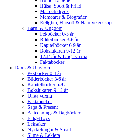
Humor & Serier
Hälsa, Sport & Fritid
Mat och dryck
Memoarer & Biografier
Religion, Filosofi & Naturvetenskap
Barn- & Ungdom
Pekböcker 0-3 år
Bilderböcker 3-6 år
Kapitelböcker 6-9 år
Bokslukaren 9-12 år
12-15 år & Unga vuxna
Faktaböcker
Barn- & Ungdom
Pekböcker 0-3 år
Bilderböcker 3-6 år
Kapitelböcker 6-9 år
Bokslukaren 9-12 år
Unga vuxna
Faktaböcker
Saga & Present
Anteckning- & Dagböcker
FidgetToys
Leksaker
Nyckelringar & Smått
Slime & Leklera