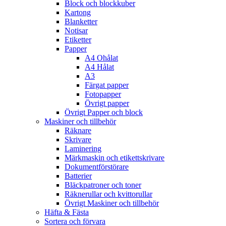
Block och blockkuber
Kartong
Blanketter
Notisar
Etiketter
Papper
A4 Ohålat
A4 Hålat
A3
Färgat papper
Fotopapper
Övrigt papper
Övrigt Papper och block
Maskiner och tillbehör
Räknare
Skrivare
Laminering
Märkmaskin och etikettskrivare
Dokumentförstörare
Batterier
Bläckpatroner och toner
Räknerullar och kvittorullar
Övrigt Maskiner och tillbehör
Häfta & Fästa
Sortera och förvara