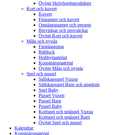
Övrigt Skrivbordsprodukter
Kort och kuvert
Kuvert
Finpapper och kuvert
Omslagspapper och present
Brevpåsar och provsäckar
Övrigt Kort och kuvert
Måla och pyssla
Färgläggning
Ritblock
Hobbymaterial
Konstnärsmaterial
Övrigt Måla och pyssla
Spel och pussel
Sällskapsspel Vuxen
Sällskapsspel Barn och ungdom
Spel Baby
Pussel Vuxen
Pussel Barn
Pussel Baby
Kortspel och småspel Vuxna
Kortspel och småspel Barn
Övrigt Spel och pussel
Kalendrar
Konstnärsmaterial