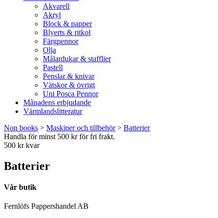
Akvarell
Akryl
Block & papper
Blyerts & ritkol
Färgpennor
Olja
Målardukar & stafflier
Pastell
Penslar & knivar
Vätskor & övrigt
Uni Posca Pennor
Månadens erbjudande
Värmlandslitteratur
Non books
>
Maskiner och tillbehör
>
Batterier
Handla för minst 500 kr för fri frakt.
500 kr kvar
Batterier
Vår butik
Fernlöfs Pappershandel AB