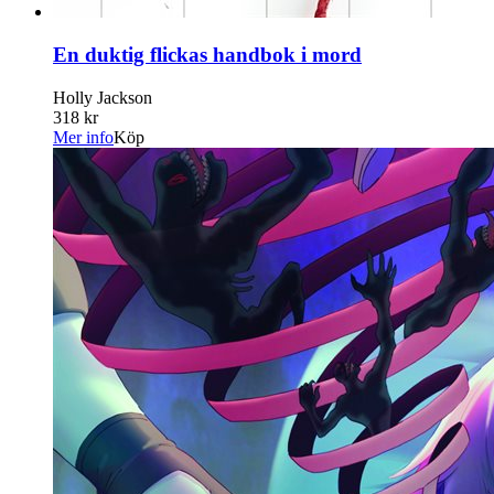
En duktig flickas handbok i mord
Holly Jackson
318 kr
Mer info
Köp