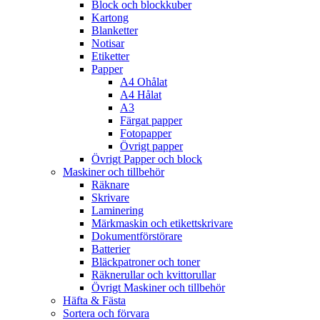
Block och blockkuber
Kartong
Blanketter
Notisar
Etiketter
Papper
A4 Ohålat
A4 Hålat
A3
Färgat papper
Fotopapper
Övrigt papper
Övrigt Papper och block
Maskiner och tillbehör
Räknare
Skrivare
Laminering
Märkmaskin och etikettskrivare
Dokumentförstörare
Batterier
Bläckpatroner och toner
Räknerullar och kvittorullar
Övrigt Maskiner och tillbehör
Häfta & Fästa
Sortera och förvara