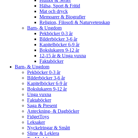
Humor & Serier
Hälsa, Sport & Fritid
Mat och dryck
Memoarer & Biografier
Religion, Filosofi & Naturvetenskap
Barn- & Ungdom
Pekböcker 0-3 år
Bilderböcker 3-6 år
Kapitelböcker 6-9 år
Bokslukaren 9-12 år
12-15 år & Unga vuxna
Faktaböcker
Barn- & Ungdom
Pekböcker 0-3 år
Bilderböcker 3-6 år
Kapitelböcker 6-9 år
Bokslukaren 9-12 år
Unga vuxna
Faktaböcker
Saga & Present
Anteckning- & Dagböcker
FidgetToys
Leksaker
Nyckelringar & Smått
Slime & Leklera