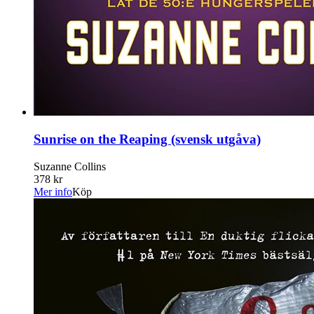
Sunrise on the Reaping (svensk utgåva)
Suzanne Collins
378 kr
Mer info
Köp