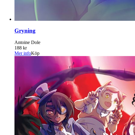
Gryning
Antoine Dole
188 kr
Mer info
Köp