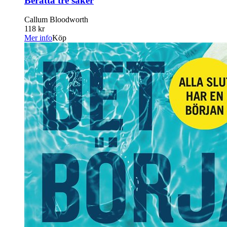
Berätta tre saker
Callum Bloodworth
118 kr
Mer info
Köp