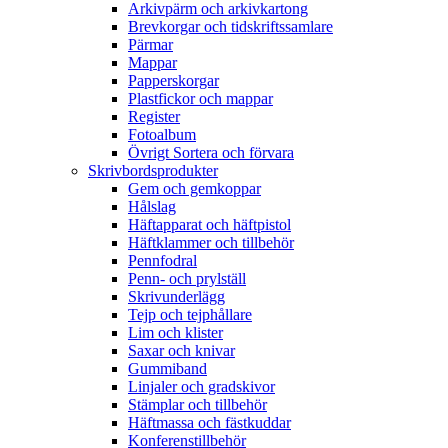
Arkivpärm och arkivkartong
Brevkorgar och tidskriftssamlare
Pärmar
Mappar
Papperskorgar
Plastfickor och mappar
Register
Fotoalbum
Övrigt Sortera och förvara
Skrivbordsprodukter
Gem och gemkoppar
Hålslag
Häftapparat och häftpistol
Häftklammer och tillbehör
Pennfodral
Penn- och prylställ
Skrivunderlägg
Tejp och tejphållare
Lim och klister
Saxar och knivar
Gummiband
Linjaler och gradskivor
Stämplar och tillbehör
Häftmassa och fästkuddar
Konferenstillbehör