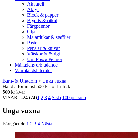
Akvarell
Akryl
Block & papper
Blyerts & ritkol
Färgpennor
Olja
Målardukar & stafflier
Pastell
Penslar & knivar
Vätskor & övrigt
Uni Posca Pennor
Månadens erbjudande
Värmlandslitteratur
Barn- & Ungdom
>
Unga vuxna
Handla för minst 500 kr för fri frakt.
500 kr kvar
VISAR
1-24
(74)
1
2
3
4
Sista
100 per sida
Unga vuxna
Föregående
1
2
3
4
Nästa