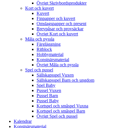
Övrigt Skrivbordsprodukter
Kort och kuvert
Kuvert
Finpapper och kuvert
Omslagspapper och present
Brevpåsar och provsäckar
Övrigt Kort och kuvert
Måla och pyssla
Färgläggning
Ritblock
Hobbymaterial
Konstnärsmaterial
Övrigt Måla och pyssla
Spel och pussel
Sällskapsspel Vuxen
Sällskapsspel Barn och ungdom
Spel Baby
Pussel Vuxen
Pussel Barn
Pussel Baby
Kortspel och småspel Vuxna
Kortspel och småspel Barn
Övrigt Spel och pussel
Kalendrar
Konstnärsmaterial