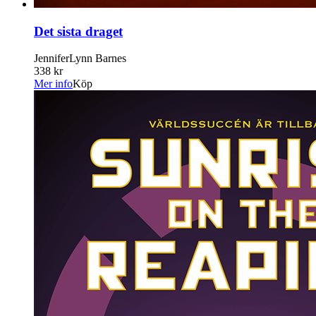
Det sista draget
JenniferLynn Barnes
338 kr
Mer info
Köp