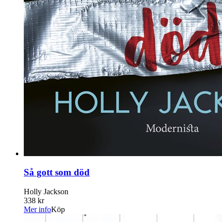
Så gott som död
Holly Jackson
338 kr
Mer info
Köp