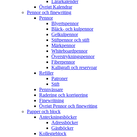
Lärarkalender
Övrigt Kalendrar
Pennor och finewriting
Pennor
Blyertspennor
Bläck- och kulpennor
Gelkulpennor
Stiftpennor och stift
Märkpennor
Whiteboardpennor
Överstrykningspennor
Fiberpennor
Kalligrafi och reservoar
Refiller
Patroner
Stift
Pennvässare
Radering och korrigering
Finewritning
Övrigt Pennor och finewriting
Papper och block
Anteckningsböcker
Adressböcker
Gästböcker
Kollegieblock