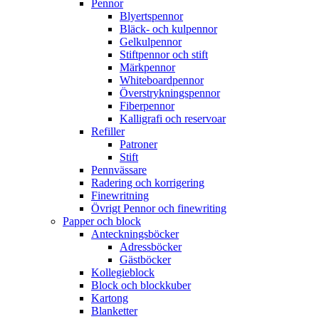
Pennor
Blyertspennor
Bläck- och kulpennor
Gelkulpennor
Stiftpennor och stift
Märkpennor
Whiteboardpennor
Överstrykningspennor
Fiberpennor
Kalligrafi och reservoar
Refiller
Patroner
Stift
Pennvässare
Radering och korrigering
Finewritning
Övrigt Pennor och finewriting
Papper och block
Anteckningsböcker
Adressböcker
Gästböcker
Kollegieblock
Block och blockkuber
Kartong
Blanketter