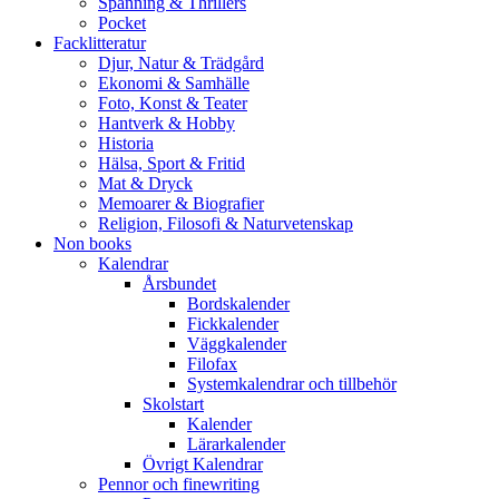
Spänning & Thrillers
Pocket
Facklitteratur
Djur, Natur & Trädgård
Ekonomi & Samhälle
Foto, Konst & Teater
Hantverk & Hobby
Historia
Hälsa, Sport & Fritid
Mat & Dryck
Memoarer & Biografier
Religion, Filosofi & Naturvetenskap
Non books
Kalendrar
Årsbundet
Bordskalender
Fickkalender
Väggkalender
Filofax
Systemkalendrar och tillbehör
Skolstart
Kalender
Lärarkalender
Övrigt Kalendrar
Pennor och finewriting