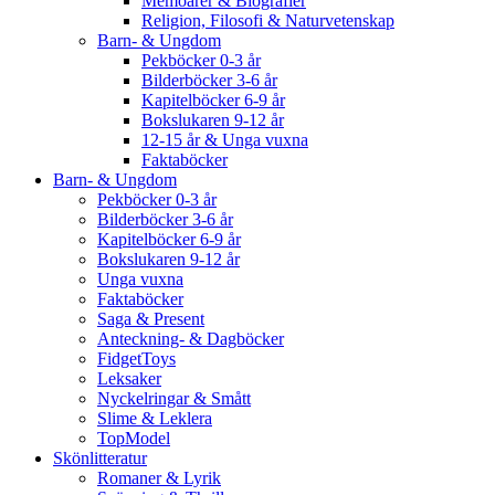
Memoarer & Biografier
Religion, Filosofi & Naturvetenskap
Barn- & Ungdom
Pekböcker 0-3 år
Bilderböcker 3-6 år
Kapitelböcker 6-9 år
Bokslukaren 9-12 år
12-15 år & Unga vuxna
Faktaböcker
Barn- & Ungdom
Pekböcker 0-3 år
Bilderböcker 3-6 år
Kapitelböcker 6-9 år
Bokslukaren 9-12 år
Unga vuxna
Faktaböcker
Saga & Present
Anteckning- & Dagböcker
FidgetToys
Leksaker
Nyckelringar & Smått
Slime & Leklera
TopModel
Skönlitteratur
Romaner & Lyrik