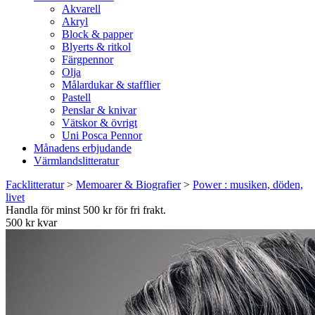
Akvarell
Akryl
Block & papper
Blyerts & ritkol
Färgpennor
Olja
Målardukar & stafflier
Pastell
Penslar & knivar
Vätskor & övrigt
Uni Posca Pennor
Månadens erbjudande
Värmlandslitteratur
Facklitteratur
>
Memoarer & Biografier
>
Power : musiken, döden,
livet
Handla för minst 500 kr för fri frakt.
500 kr kvar