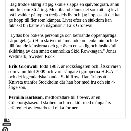
"Jag trodde aldrig att jag skulle släppa en självbiografi, ännu
mindre som 36-åring. Men ibland känns det som att jag levt
två livstider på typ en tredjedels liv och jag hoppas att det kan
ge hopp till fler som kämpar. Livet efter en sjukdom kan
faktiskt bli bättre än någonsin." Erik Grönwall
"Lyftas bör bokens personliga och befriande öppenhjärtiga
särprägel. (...) Han skriver utlämnande om leukemin och de
tillhörande känslorna och ger även en saklig och insiktsfull
skildring av den smått osannolika Skid Row-sagan." Jonas
Wettmark, Sweden Rock
Erik Grönwall
, född 1987, är rocksångaren och låtskrivaren
som vann Idol 2009 och varit sångare i grupperna H.E.A.T
och det legendariska bandet Skid Row. Han är bosatt i
Knivsta utanför Stockholm där han bor med fru och sin 4-
årige son.
Pernilla Karlsson
, medförfattare till
Power
, är en
Göteborgsbaserad skribent och redaktör med många års
erfarenhet av textarbete i olika former.