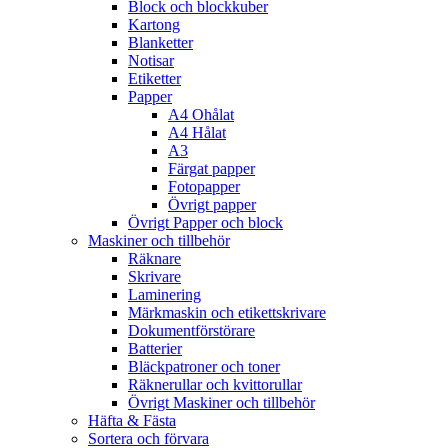
Block och blockkuber
Kartong
Blanketter
Notisar
Etiketter
Papper
A4 Ohålat
A4 Hålat
A3
Färgat papper
Fotopapper
Övrigt papper
Övrigt Papper och block
Maskiner och tillbehör
Räknare
Skrivare
Laminering
Märkmaskin och etikettskrivare
Dokumentförstörare
Batterier
Bläckpatroner och toner
Räknerullar och kvittorullar
Övrigt Maskiner och tillbehör
Häfta & Fästa
Sortera och förvara