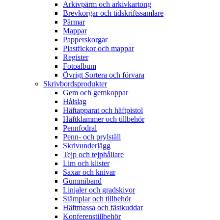
Arkivpärm och arkivkartong
Brevkorgar och tidskriftssamlare
Pärmar
Mappar
Papperskorgar
Plastfickor och mappar
Register
Fotoalbum
Övrigt Sortera och förvara
Skrivbordsprodukter
Gem och gemkoppar
Hålslag
Häftapparat och häftpistol
Häftklammer och tillbehör
Pennfodral
Penn- och prylställ
Skrivunderlägg
Tejp och tejphållare
Lim och klister
Saxar och knivar
Gummiband
Linjaler och gradskivor
Stämplar och tillbehör
Häftmassa och fästkuddar
Konferenstillbehör