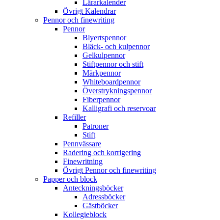
Lärarkalender
Övrigt Kalendrar
Pennor och finewriting
Pennor
Blyertspennor
Bläck- och kulpennor
Gelkulpennor
Stiftpennor och stift
Märkpennor
Whiteboardpennor
Överstrykningspennor
Fiberpennor
Kalligrafi och reservoar
Refiller
Patroner
Stift
Pennvässare
Radering och korrigering
Finewritning
Övrigt Pennor och finewriting
Papper och block
Anteckningsböcker
Adressböcker
Gästböcker
Kollegieblock