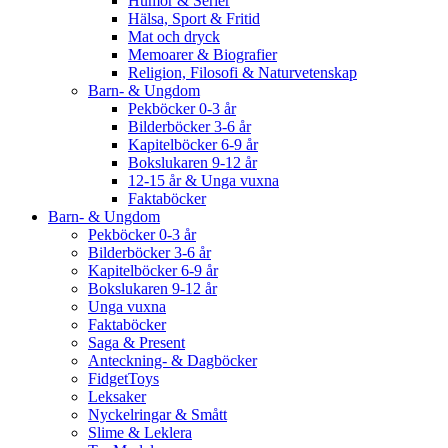
Humor & Serier
Hälsa, Sport & Fritid
Mat och dryck
Memoarer & Biografier
Religion, Filosofi & Naturvetenskap
Barn- & Ungdom
Pekböcker 0-3 år
Bilderböcker 3-6 år
Kapitelböcker 6-9 år
Bokslukaren 9-12 år
12-15 år & Unga vuxna
Faktaböcker
Barn- & Ungdom
Pekböcker 0-3 år
Bilderböcker 3-6 år
Kapitelböcker 6-9 år
Bokslukaren 9-12 år
Unga vuxna
Faktaböcker
Saga & Present
Anteckning- & Dagböcker
FidgetToys
Leksaker
Nyckelringar & Smått
Slime & Leklera