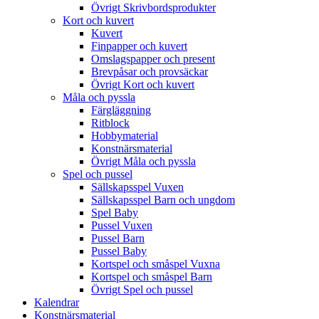
Övrigt Skrivbordsprodukter
Kort och kuvert
Kuvert
Finpapper och kuvert
Omslagspapper och present
Brevpåsar och provsäckar
Övrigt Kort och kuvert
Måla och pyssla
Färgläggning
Ritblock
Hobbymaterial
Konstnärsmaterial
Övrigt Måla och pyssla
Spel och pussel
Sällskapsspel Vuxen
Sällskapsspel Barn och ungdom
Spel Baby
Pussel Vuxen
Pussel Barn
Pussel Baby
Kortspel och småspel Vuxna
Kortspel och småspel Barn
Övrigt Spel och pussel
Kalendrar
Konstnärsmaterial