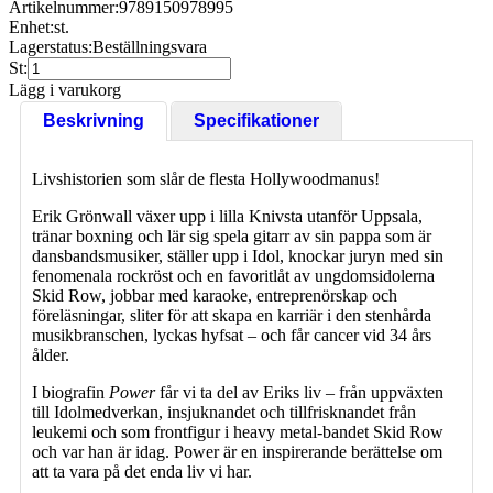
Artikelnummer:
9789150978995
Enhet:
st.
Lagerstatus:
Beställningsvara
St:
Lägg i varukorg
Beskrivning
Specifikationer
Livshistorien som slår de flesta Hollywoodmanus!
Erik Grönwall växer upp i lilla Knivsta utanför Uppsala,
tränar boxning och lär sig spela gitarr av sin pappa som är
dansbandsmusiker, ställer upp i Idol, knockar juryn med sin
fenomenala rockröst och en favoritlåt av ungdomsidolerna
Skid Row, jobbar med karaoke, entreprenörskap och
föreläsningar, sliter för att skapa en karriär i den stenhårda
musikbranschen, lyckas hyfsat – och får cancer vid 34 års
ålder.
I biografin
Power
får vi ta del av Eriks liv – från uppväxten
till Idolmedverkan, insjuknandet och tillfrisknandet från
leukemi och som frontfigur i heavy metal-bandet Skid Row
och var han är idag. Power är en inspirerande berättelse om
att ta vara på det enda liv vi har.