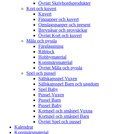
Övrigt Skrivbordsprodukter
Kort och kuvert
Kuvert
Finpapper och kuvert
Omslagspapper och present
Brevpåsar och provsäckar
Övrigt Kort och kuvert
Måla och pyssla
Färgläggning
Ritblock
Hobbymaterial
Konstnärsmaterial
Övrigt Måla och pyssla
Spel och pussel
Sällskapsspel Vuxen
Sällskapsspel Barn och ungdom
Spel Baby
Pussel Vuxen
Pussel Barn
Pussel Baby
Kortspel och småspel Vuxna
Kortspel och småspel Barn
Övrigt Spel och pussel
Kalendrar
Konstnärsmaterial