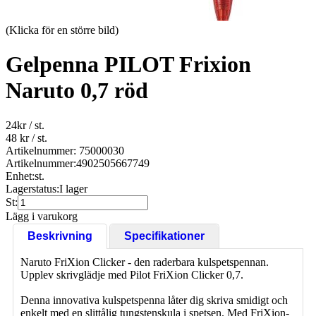
(Klicka för en större bild)
Gelpenna PILOT Frixion
Naruto 0,7 röd
24
kr
/ st.
48 kr
/ st.
Artikelnummer: 75000030
Artikelnummer:
4902505667749
Enhet:
st.
Lagerstatus:
I lager
St:
Lägg i varukorg
Beskrivning
Specifikationer
Naruto FriXion Clicker - den raderbara kulspetspennan.
Upplev skrivglädje med Pilot FriXion Clicker 0,7.
Denna innovativa kulspetspenna låter dig skriva smidigt och
enkelt med en slittålig tungstenskula i spetsen. Med FriXion-