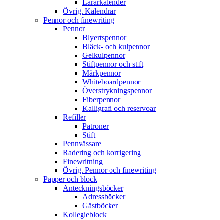
Lärarkalender
Övrigt Kalendrar
Pennor och finewriting
Pennor
Blyertspennor
Bläck- och kulpennor
Gelkulpennor
Stiftpennor och stift
Märkpennor
Whiteboardpennor
Överstrykningspennor
Fiberpennor
Kalligrafi och reservoar
Refiller
Patroner
Stift
Pennvässare
Radering och korrigering
Finewritning
Övrigt Pennor och finewriting
Papper och block
Anteckningsböcker
Adressböcker
Gästböcker
Kollegieblock