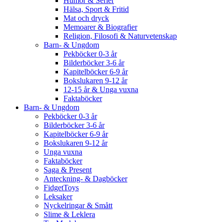
Humor & Serier
Hälsa, Sport & Fritid
Mat och dryck
Memoarer & Biografier
Religion, Filosofi & Naturvetenskap
Barn- & Ungdom
Pekböcker 0-3 år
Bilderböcker 3-6 år
Kapitelböcker 6-9 år
Bokslukaren 9-12 år
12-15 år & Unga vuxna
Faktaböcker
Barn- & Ungdom
Pekböcker 0-3 år
Bilderböcker 3-6 år
Kapitelböcker 6-9 år
Bokslukaren 9-12 år
Unga vuxna
Faktaböcker
Saga & Present
Anteckning- & Dagböcker
FidgetToys
Leksaker
Nyckelringar & Smått
Slime & Leklera