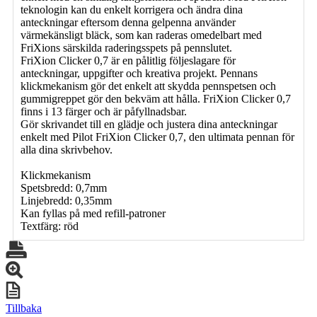
teknologin kan du enkelt korrigera och ändra dina
anteckningar eftersom denna gelpenna använder
värmekänsligt bläck, som kan raderas omedelbart med
FriXions särskilda raderingsspets på pennslutet.
FriXion Clicker 0,7 är en pålitlig följeslagare för
anteckningar, uppgifter och kreativa projekt. Pennans
klickmekanism gör det enkelt att skydda pennspetsen och
gummigreppet gör den bekväm att hålla. FriXion Clicker 0,7
finns i 13 färger och är påfyllnadsbar.
Gör skrivandet till en glädje och justera dina anteckningar
enkelt med Pilot FriXion Clicker 0,7, den ultimata pennan för
alla dina skrivbehov.
Klickmekanism
Spetsbredd: 0,7mm
Linjebredd: 0,35mm
Kan fyllas på med refill-patroner
Textfärg: röd
Tillbaka