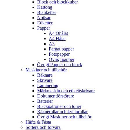
Block och blockkuber
Kartong
Blanketter
Notisar
Etiketter
Papper
A4 Ohålat
A4 Hålat
A3
Färgat papper
Fotopapper
Övrigt papper
Övrigt Papper och block
Maskiner och tillbehör
Räknare
Skrivare
Laminering
Märkmaskin och etikettskrivare
Dokumentförstörare
Batterier
Bläckpatroner och toner
Räknerullar och kvittorullar
Övrigt Maskiner och tillbehör
Häfta & Fästa
Sortera och förvara