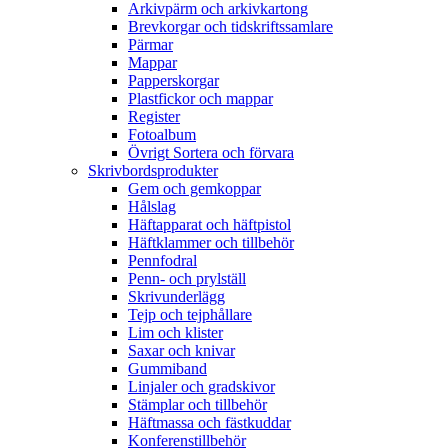
Arkivpärm och arkivkartong
Brevkorgar och tidskriftssamlare
Pärmar
Mappar
Papperskorgar
Plastfickor och mappar
Register
Fotoalbum
Övrigt Sortera och förvara
Skrivbordsprodukter
Gem och gemkoppar
Hålslag
Häftapparat och häftpistol
Häftklammer och tillbehör
Pennfodral
Penn- och prylställ
Skrivunderlägg
Tejp och tejphållare
Lim och klister
Saxar och knivar
Gummiband
Linjaler och gradskivor
Stämplar och tillbehör
Häftmassa och fästkuddar
Konferenstillbehör