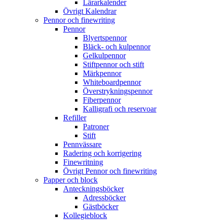
Lärarkalender
Övrigt Kalendrar
Pennor och finewriting
Pennor
Blyertspennor
Bläck- och kulpennor
Gelkulpennor
Stiftpennor och stift
Märkpennor
Whiteboardpennor
Överstrykningspennor
Fiberpennor
Kalligrafi och reservoar
Refiller
Patroner
Stift
Pennvässare
Radering och korrigering
Finewritning
Övrigt Pennor och finewriting
Papper och block
Anteckningsböcker
Adressböcker
Gästböcker
Kollegieblock