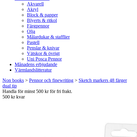
Akvarell
Akryl
Block & papper
Blyerts & ritkol
Färgpennor
Olja
Målardukar & stafflier
Pastell
Penslar & knivar
Vätskor & övrigt
Uni Posca Pennor
Månadens erbjudande
Värmlandslitteratur
Non books
>
Pennor och finewriting
>
Sketch markers 48 färger
dual tip
Handla för minst 500 kr för fri frakt.
500 kr kvar