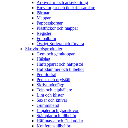
Arkivpärm och arkivkartong
Brevkorgar och tidskriftssamlare
Pärmar
Mappar
Papperskorgar
Plastfickor och mappar
Register
Fotoalbum
Övrigt Sortera och förvara
Skrivbordsprodukter
Gem och gemkoppar
Hålslag
Häftapparat och häftpistol
Häftklammer och tillbehör
Pennfodral
Penn- och prylställ
Skrivunderlägg
Tejp och tejphållare
Lim och klister
Saxar och knivar
Gummiband
Linjaler och gradskivor
Stämplar och tillbehör
Häftmassa och fästkuddar
Konferenstillbehör