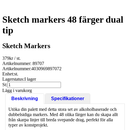
Sketch markers 48 färger dual
tip
Sketch Markers
379
kr
/ st.
Artikelnummer: 89707
Artikelnummer:
4030969897072
Enhet:
st.
Lagerstatus:
I lager
St:
Lägg i varukorg
Beskrivning
Specifikationer
Utöka din palett med detta stora set av alkoholbaserade och
dubbelsidiga markers. Med 48 olika färger kan du skapa allt
från skarpa linjer till breda svepande drag, perfekt för alla
typer av konstprojekt.