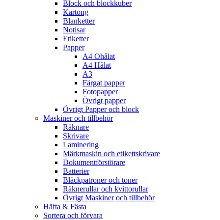
Block och blockkuber
Kartong
Blanketter
Notisar
Etiketter
Papper
A4 Ohålat
A4 Hålat
A3
Färgat papper
Fotopapper
Övrigt papper
Övrigt Papper och block
Maskiner och tillbehör
Räknare
Skrivare
Laminering
Märkmaskin och etikettskrivare
Dokumentförstörare
Batterier
Bläckpatroner och toner
Räknerullar och kvittorullar
Övrigt Maskiner och tillbehör
Häfta & Fästa
Sortera och förvara