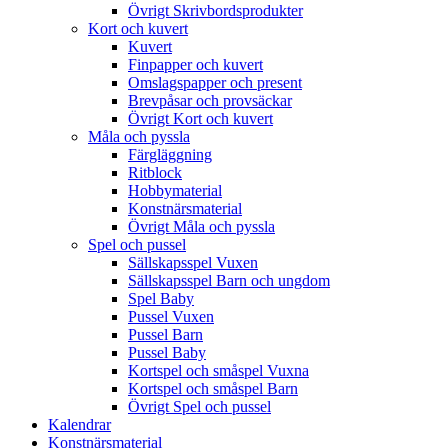
Övrigt Skrivbordsprodukter
Kort och kuvert
Kuvert
Finpapper och kuvert
Omslagspapper och present
Brevpåsar och provsäckar
Övrigt Kort och kuvert
Måla och pyssla
Färgläggning
Ritblock
Hobbymaterial
Konstnärsmaterial
Övrigt Måla och pyssla
Spel och pussel
Sällskapsspel Vuxen
Sällskapsspel Barn och ungdom
Spel Baby
Pussel Vuxen
Pussel Barn
Pussel Baby
Kortspel och småspel Vuxna
Kortspel och småspel Barn
Övrigt Spel och pussel
Kalendrar
Konstnärsmaterial