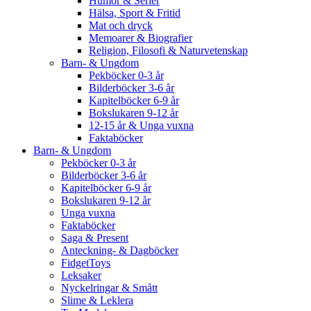
Humor & Serier
Hälsa, Sport & Fritid
Mat och dryck
Memoarer & Biografier
Religion, Filosofi & Naturvetenskap
Barn- & Ungdom
Pekböcker 0-3 år
Bilderböcker 3-6 år
Kapitelböcker 6-9 år
Bokslukaren 9-12 år
12-15 år & Unga vuxna
Faktaböcker
Barn- & Ungdom
Pekböcker 0-3 år
Bilderböcker 3-6 år
Kapitelböcker 6-9 år
Bokslukaren 9-12 år
Unga vuxna
Faktaböcker
Saga & Present
Anteckning- & Dagböcker
FidgetToys
Leksaker
Nyckelringar & Smått
Slime & Leklera